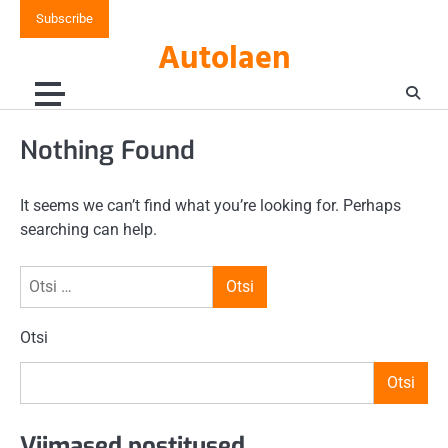
Skip
Subscribe
to
Autolaen
content
Nothing Found
It seems we can’t find what you’re looking for. Perhaps
searching can help.
Otsi:
Otsi
Otsi
Viimased postitused